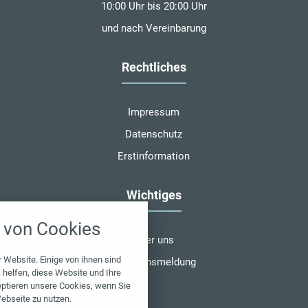
10:00 Uhr bis 20:00 Uhr
und nach Vereinbarung
Rechtliches
Impressum
Datenschutz
Erstinformation
Wichtiges
nstellungen
von Cookies
über alle verwendeten Cookies und
Über uns
chkeit folgende Kategorien zu
r zu blockieren.
 Website. Einige von ihnen sind
Schadensmeldung
helfen, diese Website und Ihre
eptieren unsere Cookies, wenn Sie
Notwendig
ebseite zu nutzen.