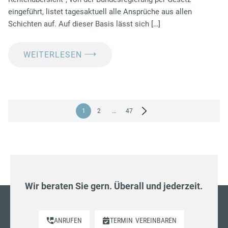
eingeführt, listet tagesaktuell alle Ansprüche aus allen
Schichten auf. Auf dieser Basis lässt sich […]
⟶
WEITERLESEN
Seitennummerierung
1
2
…
47
der
Beiträge
Wir beraten Sie gern. Überall und jederzeit.
ANRUFEN
TERMIN
VEREINBAREN