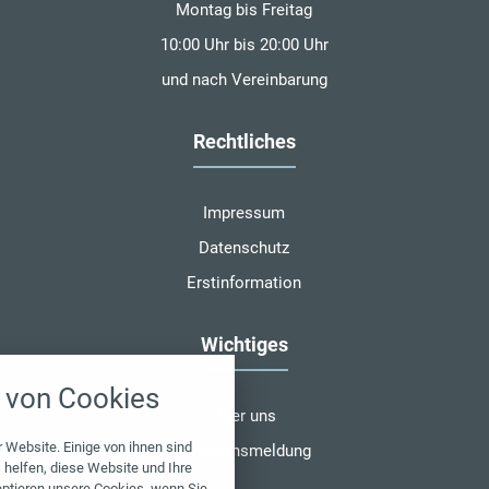
Montag bis Freitag
10:00 Uhr bis 20:00 Uhr
und nach Vereinbarung
Rechtliches
Impressum
Datenschutz
Erstinformation
Wichtiges
nstellungen
von Cookies
über alle verwendeten Cookies und
Über uns
chkeit folgende Kategorien zu
r zu blockieren.
 Website. Einige von ihnen sind
Schadensmeldung
helfen, diese Website und Ihre
eptieren unsere Cookies, wenn Sie