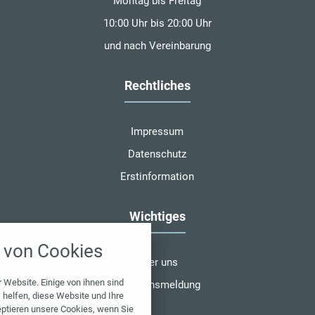
Montag bis Freitag
10:00 Uhr bis 20:00 Uhr
und nach Vereinbarung
Rechtliches
Impressum
Datenschutz
Erstinformation
Wichtiges
nstellungen
von Cookies
über alle verwendeten Cookies und
Über uns
chkeit folgende Kategorien zu
r zu blockieren.
 Website. Einige von ihnen sind
Schadensmeldung
helfen, diese Website und Ihre
eptieren unsere Cookies, wenn Sie
Notwendig