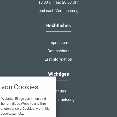
10:00 Uhr bis 20:00 Uhr
und nach Vereinbarung
Rechtliches
Impressum
Datenschutz
Erstinformation
Wichtiges
nstellungen
von Cookies
über alle verwendeten Cookies und
Über uns
chkeit folgende Kategorien zu
r zu blockieren.
 Website. Einige von ihnen sind
Schadensmeldung
helfen, diese Website und Ihre
eptieren unsere Cookies, wenn Sie
Notwendig
ebseite zu nutzen.