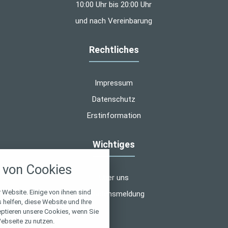
10:00 Uhr bis 20:00 Uhr
und nach Vereinbarung
Rechtliches
Impressum
Datenschutz
Erstinformation
Wichtiges
nstellungen
von Cookies
über alle verwendeten Cookies und
Über uns
chkeit folgende Kategorien zu
r zu blockieren.
 Website. Einige von ihnen sind
Schadensmeldung
helfen, diese Website und Ihre
eptieren unsere Cookies, wenn Sie
Notwendig
ebseite zu nutzen.