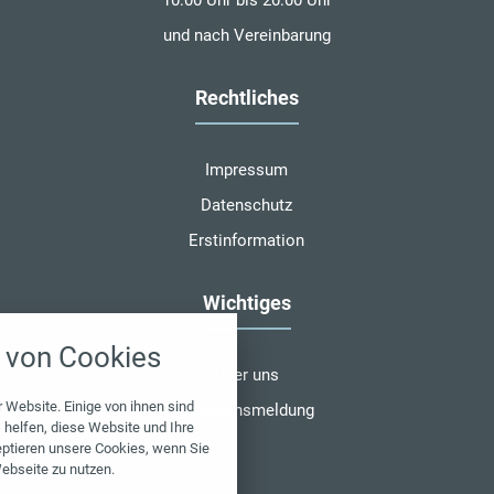
und nach Vereinbarung
Rechtliches
Impressum
Datenschutz
Erstinformation
Wichtiges
nstellungen
von Cookies
über alle verwendeten Cookies und
Über uns
chkeit folgende Kategorien zu
r zu blockieren.
 Website. Einige von ihnen sind
Schadensmeldung
helfen, diese Website und Ihre
eptieren unsere Cookies, wenn Sie
Notwendig
ebseite zu nutzen.