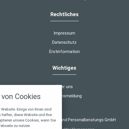
Rechtliches
Impressum
Datenschutz
Erstinformation
Wichtiges
nstellungen
Über uns
von Cookies
Schadensmeldung
über alle verwendeten Cookies und
chkeit folgende Kategorien zu
r zu blockieren.
 Website. Einige von ihnen sind
helfen, diese Website und Ihre
© 2026 B&T Vermögens- und Personalberatungs GmbH
eptieren unsere Cookies, wenn Sie
Notwendig
ebseite zu nutzen.