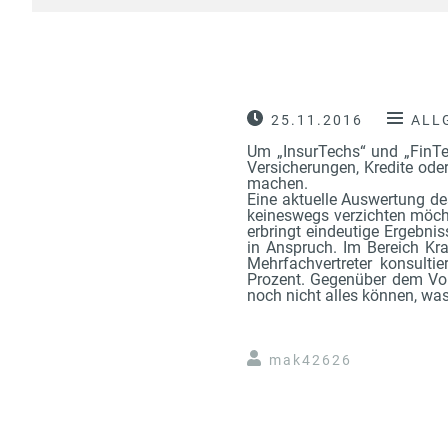
25.11.2016
ALL
Um „InsurTechs“ und „FinTec
Versicherungen, Kredite ode
machen.
Eine aktuelle Auswertung d
keineswegs verzichten möch
erbringt eindeutige Ergebni
in Anspruch. Im Bereich Kra
Mehrfachvertreter konsulti
Prozent. Gegenüber dem Vorj
noch nicht alles können, wa
mak42626