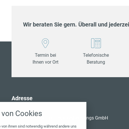
Wir beraten Sie gern. Überall und jederzei
Termin bei
Telefonische
Ihnen vor Ort
Beratung
stellungen
Adresse
ten Cookies und Skripte. Sie haben die Möglichkeit
von Cookies
ptieren oder zu blockieren.
B&T Vermögens- und Personalberatungs GmbH
Notwendig
e von ihnen sind notwendig während andere uns
Am Tunnel 6