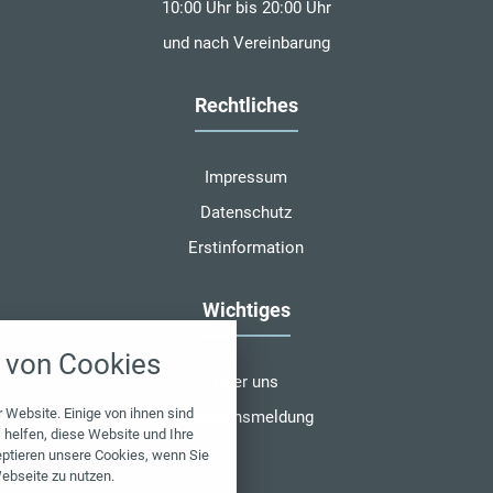
10:00 Uhr bis 20:00 Uhr
und nach Vereinbarung
Rechtliches
Impressum
Datenschutz
Erstinformation
Wichtiges
nstellungen
von Cookies
über alle verwendeten Cookies und
Über uns
chkeit folgende Kategorien zu
r zu blockieren.
 Website. Einige von ihnen sind
Schadensmeldung
helfen, diese Website und Ihre
eptieren unsere Cookies, wenn Sie
Notwendig
ebseite zu nutzen.