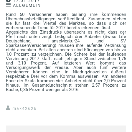
17.01.2017
ALLGEMEIN
Rund 50 Versicherer haben bislang ihre kommenden
Überschussbeteiligungen veröffentlicht. Zusammen stehen
sie für fast drei Viertel des Marktes, so dass sich der
vorherrschende Trend für 2017 bereits erkennen lässt.
Angesichts des Zinsdrucks überrascht es nicht, dass der
Pfeil nach unten zeigt. Lediglich drei Anbieter (Swiss Life
Deutschland, HanseMerkur24 und SV
SparkassenVersicherung) müssen ihre laufende Verzinsung
nicht absenken. Bei allen anderen sind Kürzungen von bis zu
1,0 Prozent zu verzeichnen. Die Schere bei der laufenden
Verzinsung 2017 klafft nach jetzigem Stand zwischen 1,75
und 3,10 Prozent. Auf letzteren Wert kommt das
Versorgungswerk der Presse. Aber auch fünf weitere
Versicherer können eine in Niedrigzinszeiten äußerst
respektable Drei vor dem Komma ausweisen. Am anderen
Ende der Skala kommen vier Anbieter nicht über 2,0 Prozent
hinaus. Im Gesamtdurchschnitt stehen 2,57 Prozent zu
Buche, 0,35 Prozent weniger als 2016.
mak42626