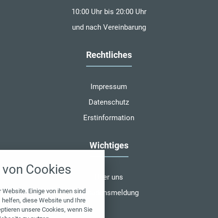
10:00 Uhr bis 20:00 Uhr
und nach Vereinbarung
Rechtliches
Impressum
Datenschutz
Erstinformation
Wichtiges
nstellungen
von Cookies
über alle verwendeten Cookies und
Über uns
chkeit folgende Kategorien zu
r zu blockieren.
 Website. Einige von ihnen sind
Schadensmeldung
helfen, diese Website und Ihre
eptieren unsere Cookies, wenn Sie
Notwendig