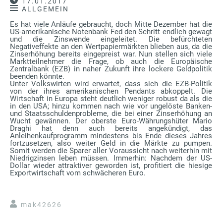
17.01.2017
ALLGEMEIN
Es hat viele Anläufe gebraucht, doch Mitte Dezember hat die
US-amerikanische Notenbank Fed den Schritt endlich gewagt
und die Zinswende eingeleitet. Die befürchteten
Negativeffekte an den Wertpapiermärkten blieben aus, da die
Zinserhöhung bereits eingepreist war. Nun stellen sich viele
Marktteilnehmer die Frage, ob auch die Europäische
Zentralbank (EZB) in naher Zukunft ihre lockere Geldpolitik
beenden könnte.
Unter Volkswirten wird erwartet, dass sich die EZB-Politik
von der ihres amerikanischen Pendants abkoppelt. Die
Wirtschaft in Europa steht deutlich weniger robust da als die
in den USA; hinzu kommen nach wie vor ungelöste Banken-
und Staatsschuldenprobleme, die bei einer Zinserhöhung an
Wucht gewännen. Der oberste Euro-Währungshüter Mario
Draghi hat denn auch bereits angekündigt, das
Anleihenkaufprogramm mindestens bis Ende dieses Jahres
fortzusetzen, also weiter Geld in die Märkte zu pumpen.
Somit werden die Sparer aller Voraussicht nach weiterhin mit
Niedrigzinsen leben müssen. Immerhin: Nachdem der US-
Dollar wieder attraktiver geworden ist, profitiert die hiesige
Exportwirtschaft vom schwächeren Euro.
mak42626