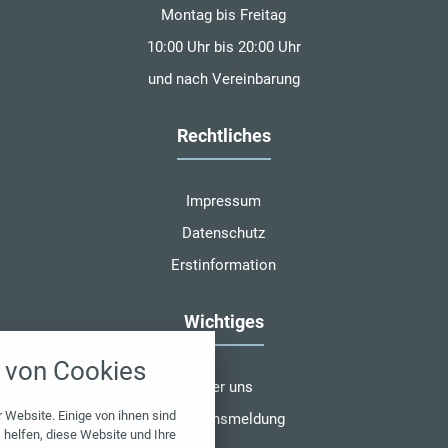
Montag bis Freitag
10:00 Uhr bis 20:00 Uhr
und nach Vereinbarung
Rechtliches
Impressum
Datenschutz
Erstinformation
Wichtiges
nstellungen
von Cookies
über alle verwendeten Cookies und
Über uns
chkeit folgende Kategorien zu
r zu blockieren.
 Website. Einige von ihnen sind
Schadensmeldung
helfen, diese Website und Ihre