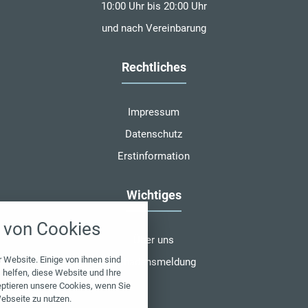
10:00 Uhr bis 20:00 Uhr
und nach Vereinbarung
Rechtliches
Impressum
Datenschutz
Erstinformation
Wichtiges
nstellungen
von Cookies
über alle verwendeten Cookies und
Über uns
chkeit folgende Kategorien zu
r zu blockieren.
 Website. Einige von ihnen sind
Schadensmeldung
helfen, diese Website und Ihre
eptieren unsere Cookies, wenn Sie
Notwendig
ebseite zu nutzen.