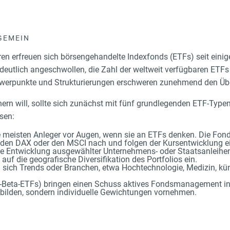
GEMEIN
en erfreuen sich börsengehandelte Indexfonds (ETFs) seit einige
 deutlich angeschwollen, die Zahl der weltweit verfügbaren ETFs 
hwerpunkte und Strukturierungen erschweren zunehmend den Übe
ern will, sollte sich zunächst mit fünf grundlegenden ETF-Typen
sen:
 meisten Anleger vor Augen, wenn sie an ETFs denken. Die Fond
 den DAX oder den MSCI nach und folgen der Kursentwicklung ei
ie Entwicklung ausgewählter Unternehmens- oder Staatsanleihe
auf die geografische Diversifikation des Portfolios ein.
ich Trends oder Branchen, etwa Hochtechnologie, Medizin, küns
Beta-ETFs) bringen einen Schuss aktives Fondsmanagement ins 
hbilden, sondern individuelle Gewichtungen vornehmen.