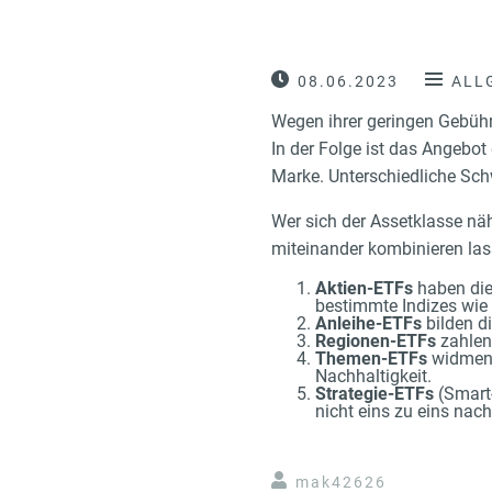
08.06.2023
ALL
Wegen ihrer geringen Gebühr
In der Folge ist das Angebot
Marke. Unterschiedliche Sc
Wer sich der Assetklasse näh
miteinander kombinieren las
Aktien-ETFs
haben die
bestimmte Indizes wie
Anleihe-ETFs
bilden d
Regionen-ETFs
zahlen 
Themen-ETFs
widmen s
Nachhaltigkeit.
Strategie-ETFs
(Smart-
nicht eins zu eins nac
mak42626