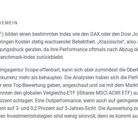
GEMEIN
) bilden einen bestimmten Index wie den DAX oder den Dow Jo
eringen Kosten stetig wachsender Beliebtheit. „Klassische“, als
ungsdruck geraten, da ihre Performance oftmals nach Abzug der
Benchmark-Index zurückbleibt.
ingagentur Scope offenbart, kann sich aber zumindest die Ober
kurrenz mehr als behaupten. Die Analysten haben sich die Per
vor eine Top-Bewertung gaben, angeschaut und sie mit dem Markt
onnten den globalen Vergleichs-ETF (iShares MSCI ACWI ETF) au
rozent schlagen. Eine Outperformance, wenn auch auf geringere
nt auf 3- und 0,2 Prozent auf 5-Jahres-Sicht. Die Auswertung z
n Investmentstrategien sind wenig sinnvoll, denn es kommt auf 